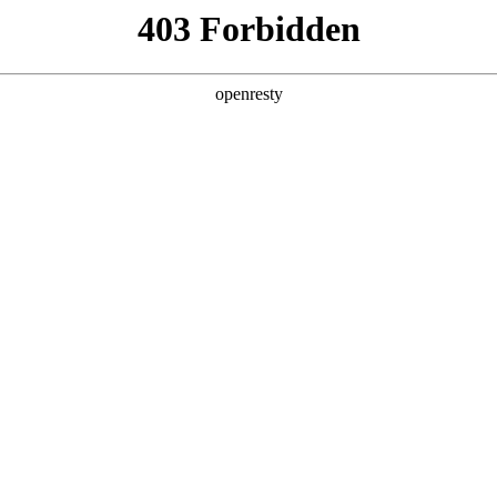
产品及服务
行业解决方案
合作伙伴
投资者关系
ess 企业级流程数智化变革》蓝皮书即将发布！
2025 / 07 / 23